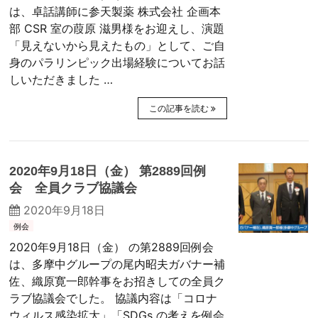
は、卓話講師に参天製薬 株式会社 企画本
部 CSR 室の葭原 滋男様をお迎えし、演題
「見えないから見えたもの」として、ご自
身のパラリンピック出場経験についてお話
しいただきました …
この記事を読む
2020年9月18日（金） 第2889回例
会 全員クラブ協議会
2020年9月18日
例会
2020年9月18日（金） の第2889回例会
は、多摩中グループの尾内昭夫ガバナー補
佐、織原寛一郎幹事をお招きしての全員ク
ラブ協議会でした。 協議内容は「コロナ
ウィルス感染拡大」「SDGs の考えを例会