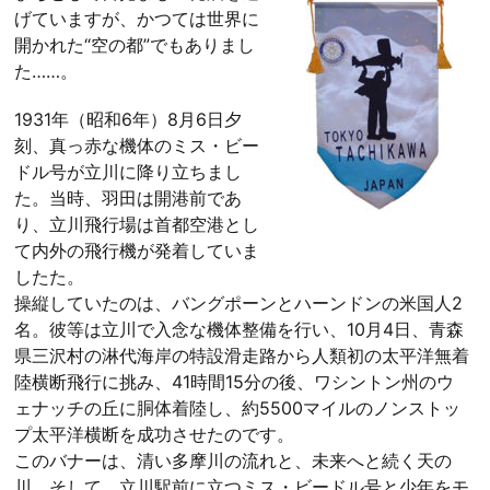
げていますが、かつては世界に
開かれた“空の都”でもありまし
た……。
1931年（昭和6年）8月6日夕
刻、真っ赤な機体のミス・ビー
ドル号が立川に降り立ちまし
た。当時、羽田は開港前であ
り、立川飛行場は首都空港とし
て内外の飛行機が発着していま
したた。
操縦していたのは、バングポーンとハーンドンの米国人2
名。彼等は立川で入念な機体整備を行い、10月4日、青森
県三沢村の淋代海岸の特設滑走路から人類初の太平洋無着
陸横断飛行に挑み、41時間15分の後、ワシントン州のウ
ェナッチの丘に胴体着陸し、約5500マイルのノンストッ
プ太平洋横断を成功させたのです。
このバナーは、清い多摩川の流れと、未来へと続く天の
川、そして、立川駅前に立つミス・ビードル号と少年をモ