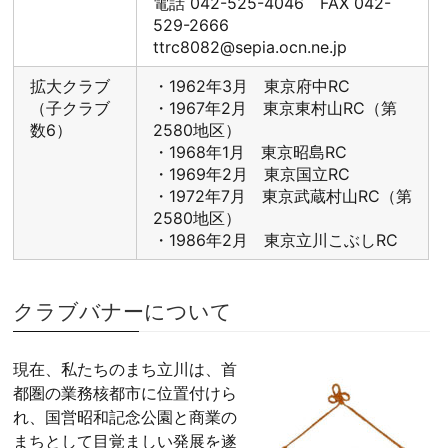
電話 042-525-4046 FAX 042-
529-2666
ttrc8082@sepia.ocn.ne.jp
拡大クラブ
・1962年3月 東京府中RC
（子クラブ
・1967年2月 東京東村山RC（第
数6）
2580地区）
・1968年1月 東京昭島RC
・1969年2月 東京国立RC
・1972年7月 東京武蔵村山RC（第
2580地区）
・1986年2月 東京立川こぶしRC
クラブバナーについて
現在、私たちのまち立川は、首
都圏の業務核都市に位置付けら
れ、国営昭和記念公園と商業の
まちとして目覚ましい発展を遂