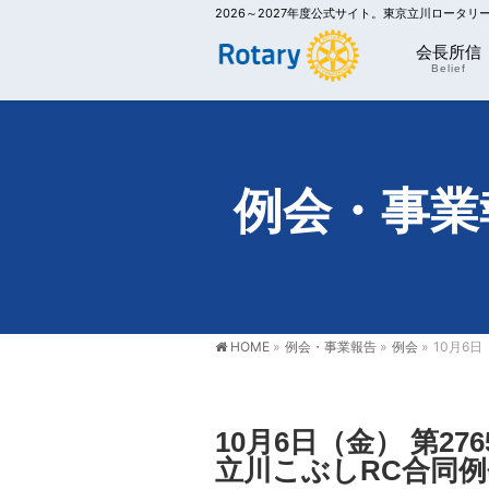
2026～2027年度公式サイト。東京立川ロータ
会長所信
Belief
例会・事業
HOME
»
例会・事業報告
»
例会
»
10月6
10月6日（金） 第2
立川こぶしRC合同例