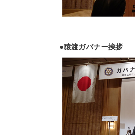
●猿渡ガバナー挨拶