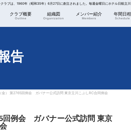
リークラブは、1960年（昭和35年）6月27日に創立されました。毎週金曜日にホテル日航立
クラブ概要
組織図
メンバー紹介
年間日
Outline
Organization
Members
Schedule
報告
日（金） 第2765回例会 ガバナー公式訪問 東京立川こぶしRC合同例会
765回例会 ガバナー公式訪問 東京
会