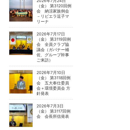
2026年7月24日
（金） 第3120回例
会 納涼家族例会
－リビエラ逗子マ
リーナ
2026年7月17日
（金） 第3119回例
会 全員クラブ協
議会（ガバナー補
佐、グループ幹事
ご来訪）
2026年7月10日
（金） 第3118回例
会 五大奉仕委員
会＋環境委員会 方
針発表
2026年7月3日
（金） 第3117回例
会 会長所信発表