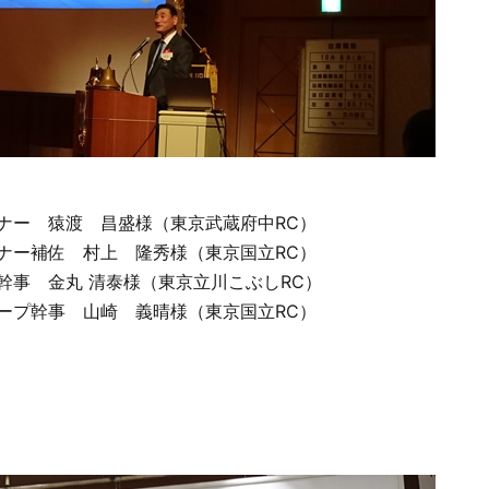
バナー 猿渡 昌盛様（東京武蔵府中RC）
バナー補佐 村上 隆秀様（東京国立RC）
幹事 金丸 清泰様（東京立川こぶしRC）
ループ幹事 山崎 義晴様（東京国立RC）