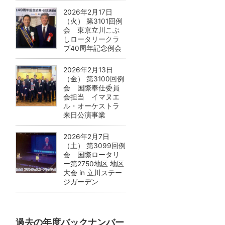
2026年2月17日
（火） 第3101回例
会 東京立川こぶ
しロータリークラ
ブ40周年記念例会
2026年2月13日
（金） 第3100回例
会 国際奉仕委員
会担当 イマヌエ
ル・オーケストラ
来日公演事業
2026年2月7日
（土） 第3099回例
会 国際ロータリ
ー第2750地区 地区
大会 in 立川ステー
ジガーデン
過去の年度バックナンバー