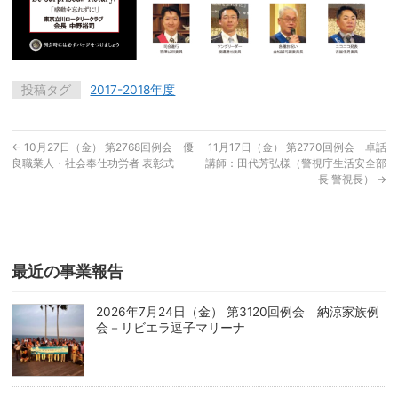
投稿タグ
2017-2018年度
←
10月27日（金） 第2768回例会 優
11月17日（金） 第2770回例会 卓話
良職業人・社会奉仕功労者 表彰式
講師：田代芳弘様（警視庁生活安全部
長 警視長）
→
最近の事業報告
2026年7月24日（金） 第3120回例会 納涼家族例
会－リビエラ逗子マリーナ