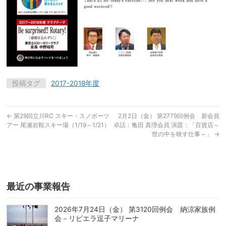
投稿タグ
2017-2018年度
←
第29回立川RC スキー・スノボーツ
2月2日（金） 第2779回例会 新会員
アー 尾瀬岩鞍スキー場（1/19～1/21）
卓話：亀田 真理会員 演題：「百貨店～
世の中を映す仕事～」
→
最近の事業報告
2026年7月24日（金） 第3120回例会 納涼家族例
会－リビエラ逗子マリーナ