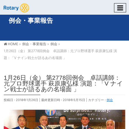
例会・事業報告
HOME
»
例会・事業報告
»
例会
»
1月26日（金） 第2778回例会 卓話講師：元プロ野球選手 萩原康弘様 演
題：「V ナイン戦士が語るあの名場面 」
1月26日（金） 第2778回例会 卓話講師：
元プロ野球選手 萩原康弘様 演題：「V ナイ
ン戦士が語るあの名場面 」
投稿日 : 2018年1月26日
最終更新日時 : 2018年5月15日
カテゴリー :
例会