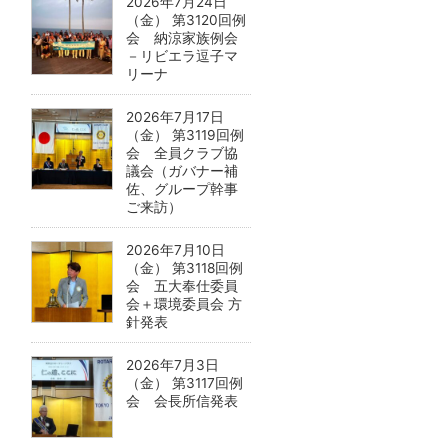
2026年7月24日
（金） 第3120回例
会 納涼家族例会
－リビエラ逗子マ
リーナ
2026年7月17日
（金） 第3119回例
会 全員クラブ協
議会（ガバナー補
佐、グループ幹事
ご来訪）
2026年7月10日
（金） 第3118回例
会 五大奉仕委員
会＋環境委員会 方
針発表
2026年7月3日
（金） 第3117回例
会 会長所信発表