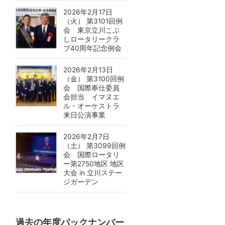
2026年2月17日
（火） 第3101回例
会 東京立川こぶ
しロータリークラ
ブ40周年記念例会
2026年2月13日
（金） 第3100回例
会 国際奉仕委員
会担当 イマヌエ
ル・オーケストラ
来日公演事業
2026年2月7日
（土） 第3099回例
会 国際ロータリ
ー第2750地区 地区
大会 in 立川ステー
ジガーデン
過去の年度バックナンバー