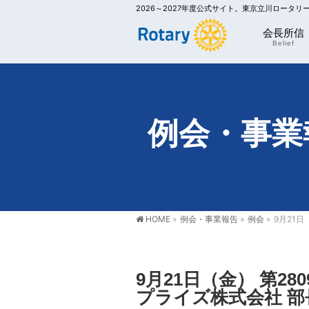
2026～2027年度公式サイト。東京立川ロータ
会長所信
Belief
例会・事業
HOME
»
例会・事業報告
»
例会
»
9月21日
9月21日（金） 第2
プライズ株式会社 部長