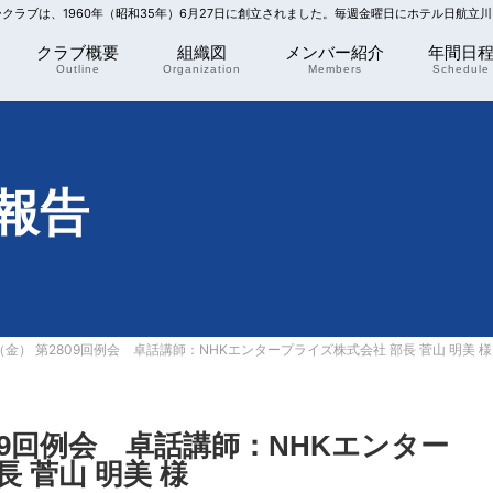
リークラブは、1960年（昭和35年）6月27日に創立されました。毎週金曜日にホテル日航立
クラブ概要
組織図
メンバー紹介
年間日
Outline
Organization
Members
Schedule
報告
（金） 第2809回例会 卓話講師：NHKエンタープライズ株式会社 部長 菅山 明美 様
809回例会 卓話講師：NHKエンター
 菅山 明美 様