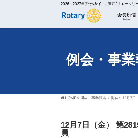
2026～2027年度公式サイト。東京立川ロータ
会長所信
Belief
例会・事業
HOME
»
例会・事業報告
»
例会
»
12月7日
12月7日（金） 第2
員