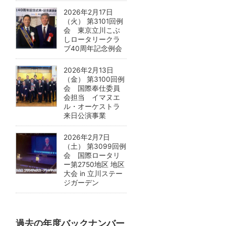
2026年2月17日
（火） 第3101回例
会 東京立川こぶ
しロータリークラ
ブ40周年記念例会
2026年2月13日
（金） 第3100回例
会 国際奉仕委員
会担当 イマヌエ
ル・オーケストラ
来日公演事業
2026年2月7日
（土） 第3099回例
会 国際ロータリ
ー第2750地区 地区
大会 in 立川ステー
ジガーデン
過去の年度バックナンバー