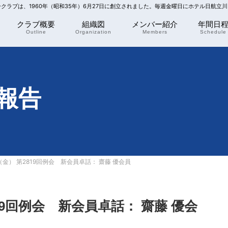
リークラブは、1960年（昭和35年）6月27日に創立されました。毎週金曜日にホテル日航立
クラブ概要
組織図
メンバー紹介
年間日
Outline
Organization
Members
Schedule
報告
（金） 第2819回例会 新会員卓話： 齋藤 優会員
819回例会 新会員卓話： 齋藤 優会