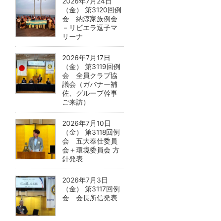
2026年7月24日
（金） 第3120回例
会 納涼家族例会
－リビエラ逗子マ
リーナ
2026年7月17日
（金） 第3119回例
会 全員クラブ協
議会（ガバナー補
佐、グループ幹事
ご来訪）
2026年7月10日
（金） 第3118回例
会 五大奉仕委員
会＋環境委員会 方
針発表
2026年7月3日
（金） 第3117回例
会 会長所信発表