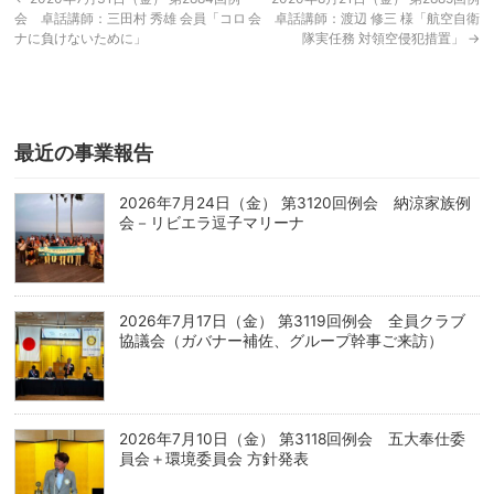
会 卓話講師：三田村 秀雄 会員「コロ
会 卓話講師：渡辺 修三 様「航空自衛
ナに負けないために」
隊実任務 対領空侵犯措置」
→
最近の事業報告
2026年7月24日（金） 第3120回例会 納涼家族例
会－リビエラ逗子マリーナ
2026年7月17日（金） 第3119回例会 全員クラブ
協議会（ガバナー補佐、グループ幹事ご来訪）
2026年7月10日（金） 第3118回例会 五大奉仕委
員会＋環境委員会 方針発表