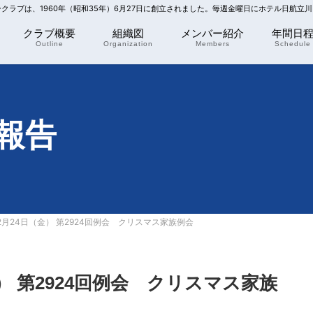
リークラブは、1960年（昭和35年）6月27日に創立されました。毎週金曜日にホテル日航立
クラブ概要
組織図
メンバー紹介
年間日
Outline
Organization
Members
Schedule
報告
12月24日（金） 第2924回例会 クリスマス家族例会
金） 第2924回例会 クリスマス家族