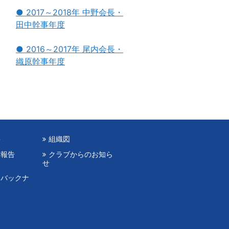
● 2017～2018年 中野会長・
田中幹事年度
● 2016～2017年 尾内会長・
織原幹事年度
要
組織図
業報告
クラブからのお知ら
せ
（バックナ