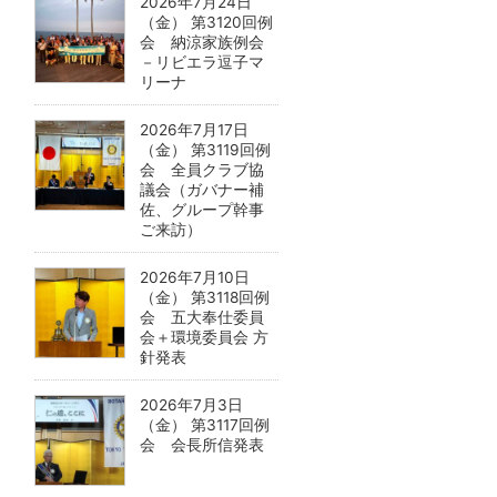
2026年7月24日
（金） 第3120回例
会 納涼家族例会
－リビエラ逗子マ
リーナ
2026年7月17日
（金） 第3119回例
会 全員クラブ協
議会（ガバナー補
佐、グループ幹事
ご来訪）
2026年7月10日
（金） 第3118回例
会 五大奉仕委員
会＋環境委員会 方
針発表
2026年7月3日
（金） 第3117回例
会 会長所信発表