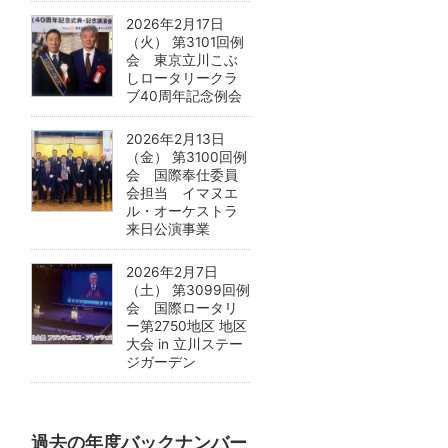
2026年2月17日
（火） 第3101回例
会 東京立川こぶ
しロータリークラ
ブ40周年記念例会
2026年2月13日
（金） 第3100回例
会 国際奉仕委員
会担当 イマヌエ
ル・オーケストラ
来日公演事業
2026年2月7日
（土） 第3099回例
会 国際ロータリ
ー第2750地区 地区
大会 in 立川ステー
ジガーデン
過去の年度バックナンバー