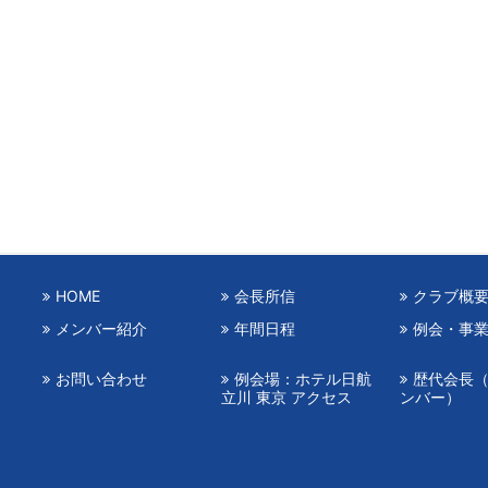
HOME
会長所信
クラブ概
メンバー紹介
年間日程
例会・事
お問い合わせ
例会場：ホテル日航
歴代会長
立川 東京 アクセス
ンバー）