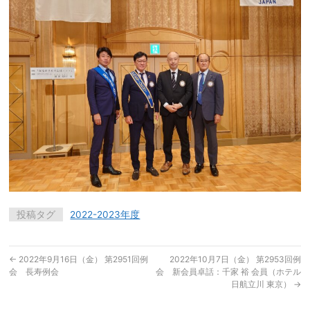
投稿タグ
2022-2023年度
←
2022年9月16日（金） 第2951回例
2022年10月7日（金） 第2953回例
会 長寿例会
会 新会員卓話：千家 裕 会員（ホテル
日航立川 東京）
→