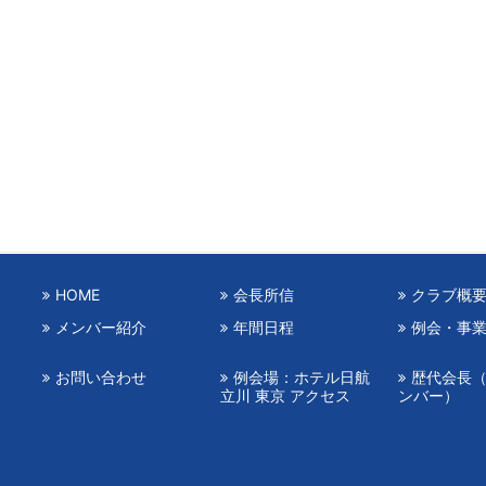
HOME
会長所信
クラブ概
メンバー紹介
年間日程
例会・事
お問い合わせ
例会場：ホテル日航
歴代会長
立川 東京 アクセス
ンバー）