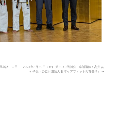
会員卓話：吉田
2024年8月30日（金） 第3040回例会 卓話講師：高井 あ
や子氏（公益財団法人 日本ケアフィット共育機構）
→