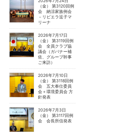
2026年7月24日
（金） 第3120回例
会 納涼家族例会
－リビエラ逗子マ
リーナ
2026年7月17日
（金） 第3119回例
会 全員クラブ協
議会（ガバナー補
佐、グループ幹事
ご来訪）
2026年7月10日
（金） 第3118回例
会 五大奉仕委員
会＋環境委員会 方
針発表
2026年7月3日
（金） 第3117回例
会 会長所信発表