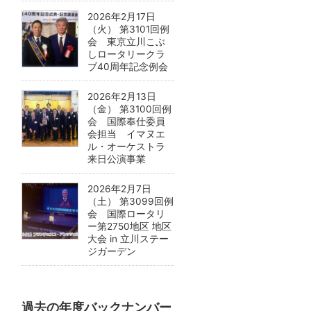
2026年2月17日
（火） 第3101回例
会 東京立川こぶ
しロータリークラ
ブ40周年記念例会
2026年2月13日
（金） 第3100回例
会 国際奉仕委員
会担当 イマヌエ
ル・オーケストラ
来日公演事業
2026年2月7日
（土） 第3099回例
会 国際ロータリ
ー第2750地区 地区
大会 in 立川ステー
ジガーデン
過去の年度バックナンバー