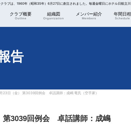
リークラブは、1960年（昭和35年）6月27日に創立されました。毎週金曜日にホテル日航立
クラブ概要
組織図
メンバー紹介
年間日
Outline
Organization
Members
Schedule
報告
年8月23日（金） 第3039回例会 卓話講師：成嶋 竜氏（空手家）
金） 第3039回例会 卓話講師：成嶋