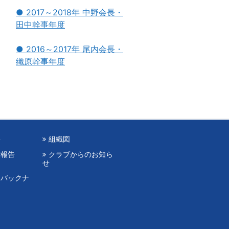
● 2017～2018年 中野会長・
田中幹事年度
● 2016～2017年 尾内会長・
織原幹事年度
要
組織図
業報告
クラブからのお知ら
せ
（バックナ