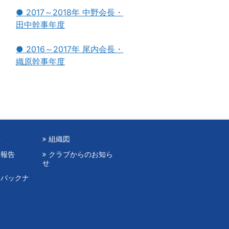
● 2017～2018年 中野会長・
田中幹事年度
● 2016～2017年 尾内会長・
織原幹事年度
要
組織図
業報告
クラブからのお知ら
せ
（バックナ