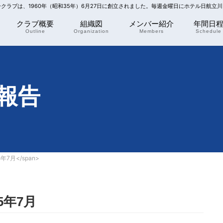
リークラブは、1960年（昭和35年）6月27日に創立されました。毎週金曜日にホテル日航立
クラブ概要
組織図
メンバー紹介
年間日
Outline
Organization
Members
Schedule
報告
5年7月</span>
5年7月