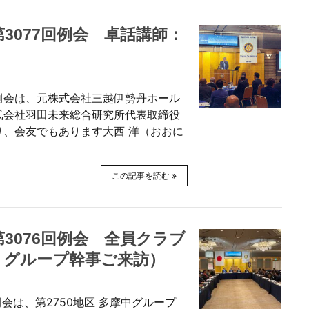
 第3077回例会 卓話講師：
7回例会は、元株式会社三越伊勢丹ホール
式会社羽田未来総合研究所代表取締役
、会友でもあります大西 洋（おおに
この記事を読む
 第3076回例会 全員クラブ
、グループ幹事ご来訪）
6回例会は、第2750地区 多摩中グループ