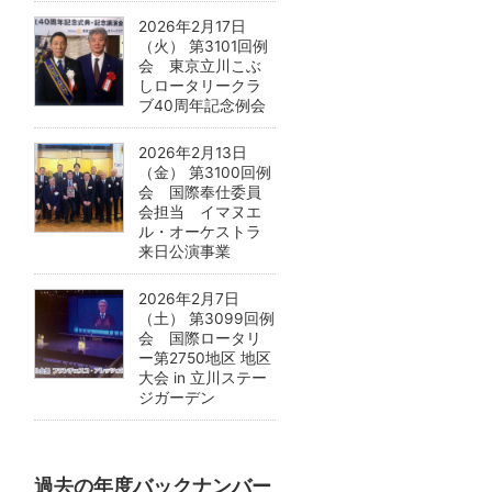
2026年2月17日
（火） 第3101回例
会 東京立川こぶ
しロータリークラ
ブ40周年記念例会
2026年2月13日
（金） 第3100回例
会 国際奉仕委員
会担当 イマヌエ
ル・オーケストラ
来日公演事業
2026年2月7日
（土） 第3099回例
会 国際ロータリ
ー第2750地区 地区
大会 in 立川ステー
ジガーデン
過去の年度バックナンバー