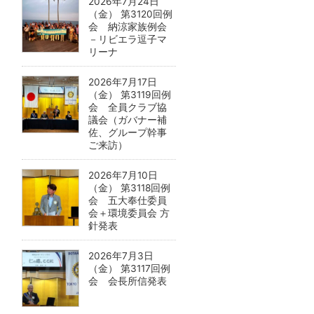
2026年7月24日
（金） 第3120回例
会 納涼家族例会
－リビエラ逗子マ
リーナ
2026年7月17日
（金） 第3119回例
会 全員クラブ協
議会（ガバナー補
佐、グループ幹事
ご来訪）
2026年7月10日
（金） 第3118回例
会 五大奉仕委員
会＋環境委員会 方
針発表
2026年7月3日
（金） 第3117回例
会 会長所信発表