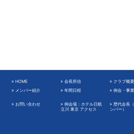
HOME
会長所信
クラブ概
メンバー紹介
年間日程
例会・事
お問い合わせ
例会場：ホテル日航
歴代会長
立川 東京 アクセス
ンバー）