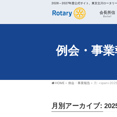
2026～2027年度公式サイト。東京立川ロータ
会長所信
Belief
例会・事業
HOME
»
例会・事業報告
»
月: <span>202
月別アーカイブ: 202