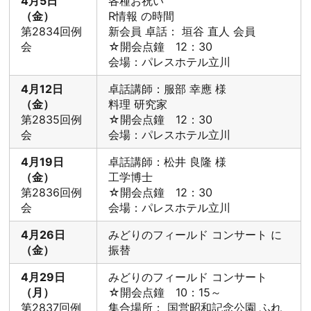
4月5日
各種お祝い
（金）
R情報 の時間
第2834回例
新会員 卓話： 垣谷 直人 会員
会
☆開会点鐘 12：30
会場：パレスホテル立川
4月12日
卓話講師：服部 幸應 様
（金）
料理 研究家
第2835回例
☆開会点鐘 12：30
会
会場：パレスホテル立川
4月19日
卓話講師：松井 良隆 様
（金）
工学博士
第2836回例
☆開会点鐘 12：30
会
会場：パレスホテル立川
4月26日
みどりのフィールド コンサート に
（金）
振替
4月29日
みどりのフィールド コンサート
（月）
☆開会点鐘 10：15～
第2837回例
集合場所： 国営昭和記念公園 ふれ