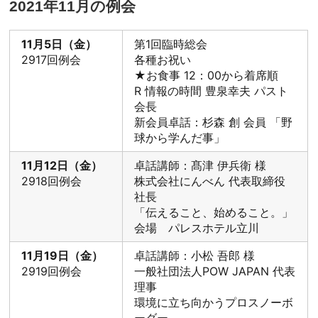
2021年11月の例会
11月5日（金）
第1回臨時総会
2917回例会
各種お祝い
★お食事 12：00から着席順
R 情報の時間 豊泉幸夫 パスト
会長
新会員卓話：杉森 創 会員 「野
球から学んだ事」
11月12日（金）
卓話講師：髙津 伊兵衛 様
2918回例会
株式会社にんべん 代表取締役
社長
「伝えること、始めること。」
会場 パレスホテル立川
11月19日（金）
卓話講師：小松 吾郎 様
2919回例会
一般社団法人POW JAPAN 代表
理事
環境に立ち向かうプロスノーボ