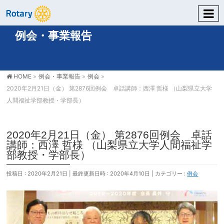
例会・事業報告
HOME
»
例会・事業報告
»
例会
»
2020年2月21日（金） 第2876回例会 卓話講師：西澤 哲様 （山梨県立大学
人間福祉学部教授・学部長）
2020年2月21日（金） 第2876回例会 卓話
講師：西澤 哲様 （山梨県立大学人間福祉学
部教授・学部長）
投稿日 : 2020年2月21日
最終更新日時 : 2020年4月10日
カテゴリー :
例会